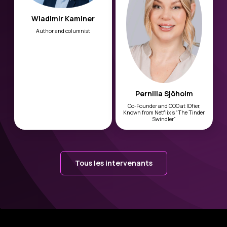
Wladimir Kaminer
Author and columnist
Pernilla Sjöholm
Co-Founder and COO at IDfier,
Known from Netflix’s “The Tinder
Swindler”
Tous les intervenants