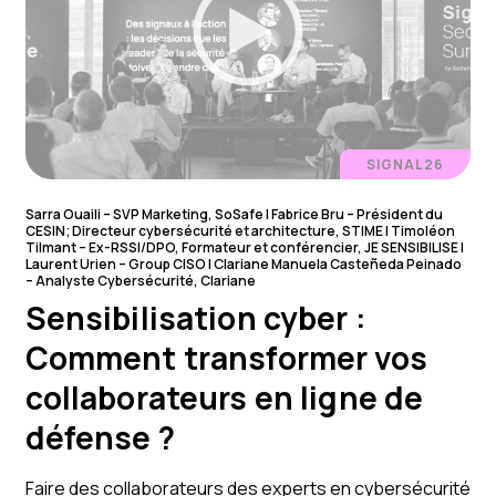
SIGNAL26
Sarra Ouaili – SVP Marketing, SoSafe l Fabrice Bru – Président du
CESIN; Directeur cybersécurité et architecture, STIME l Timoléon
Tilmant – Ex-RSSI/DPO, Formateur et conférencier, JE SENSIBILISE l
Laurent Urien – Group CISO l Clariane Manuela Casteñeda Peinado
– Analyste Cybersécurité, Clariane
Sensibilisation cyber :
Comment transformer vos
collaborateurs en ligne de
défense ?
Faire des collaborateurs des experts en cybersécurité