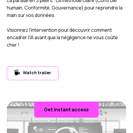
La parade en 3 piliers : La méthode claire (Contrôle
humain, Conformité, Gouvernance) pour reprendre la
main sur vos données.
Visionnez l’intervention pour découvrir comment
encadrer l’IA avant que la négligence ne vous coûte
cher !
Watch trailer
Get instant access