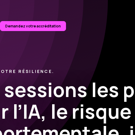
Demandez votre accréditation
NOTRE RÉSILIENCE.
 sessions les p
 l’IA, le risqu
ortementale, i