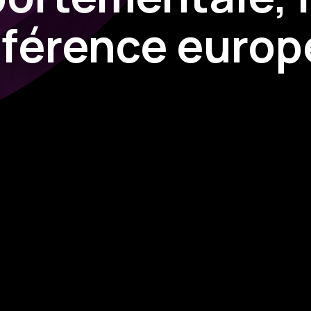
nférence euro
ir les keynotes, les débats et les retours d’expérience qui ont