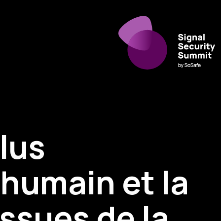
lus
e humain et la
ssues de la