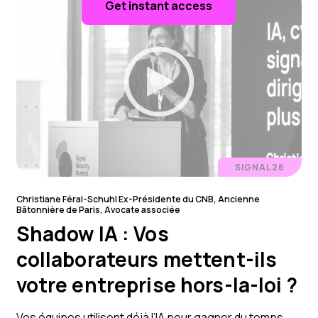
Get instant access
SIGNAL26
Christiane Féral-Schuhl Ex-Présidente du CNB, Ancienne
Bâtonnière de Paris, Avocate associée
Shadow IA : Vos
collaborateurs mettent-ils
votre entreprise hors-la-loi ?
Vos équipes utilisent déjà l’IA pour gagner du temps.