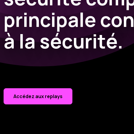
principale co
à la sécurité.
Vous n’avez pas être parmi nous ? C’est le moment de découvr
Accédez aux replays